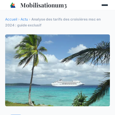
Mobilisationum3
Accueil
›
Actu
›
Analyse des tarifs des croisières msc en
2024 : guide exclusif