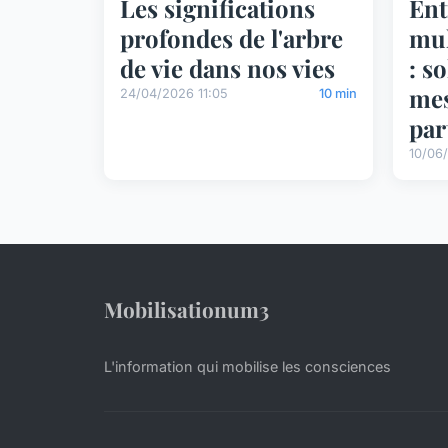
Les significations
Ent
profondes de l'arbre
mul
de vie dans nos vies
: s
mes
24/04/2026 11:05
10 min
par
10/06
Mobilisationum3
L'information qui mobilise les consciences