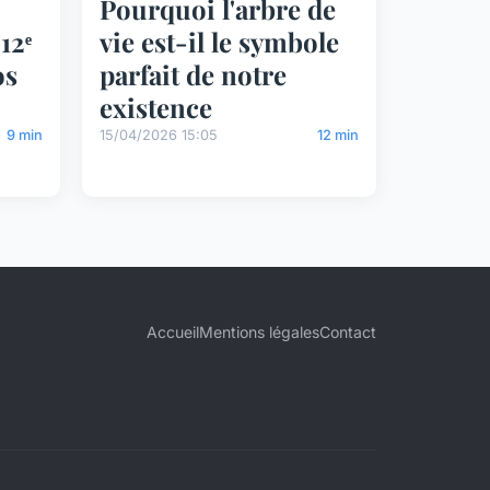
Pourquoi l'arbre de
12ᵉ
vie est-il le symbole
os
parfait de notre
existence
9 min
15/04/2026 15:05
12 min
Accueil
Mentions légales
Contact