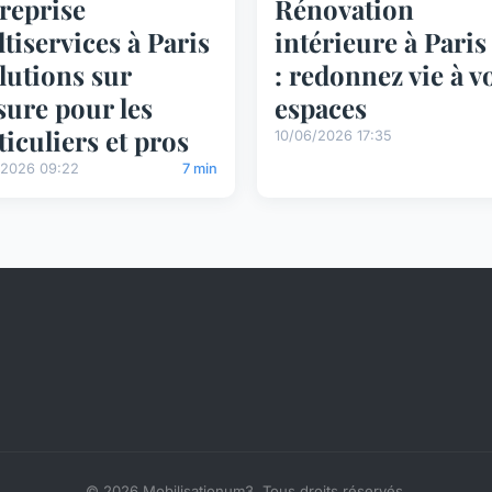
reprise
Rénovation
tiservices à Paris
intérieure à Paris 
olutions sur
: redonnez vie à v
ure pour les
espaces
ticuliers et pros
10/06/2026 17:35
/2026 09:22
7 min
© 2026 Mobilisationum3. Tous droits réservés.