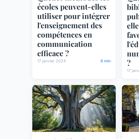
écoles peuvent-elles
bib
utiliser pour intégrer
pub
l'enseignement des
ell
compétences en
fav
communication
l'é
efficace ?
num
?
17 janvier 2024
6 min
17 jan