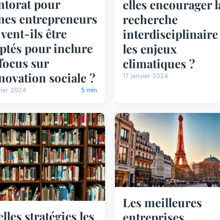
torat pour
elles encourager l
nes entrepreneurs
recherche
vent-ils être
interdisciplinaire
ptés pour inclure
les enjeux
focus sur
climatiques ?
nnovation sociale ?
17 janvier 2024
vier 2024
5 min
Les meilleures
lles stratégies les
entreprises