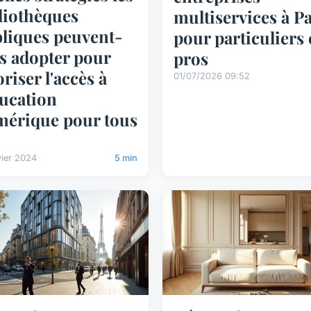
liothèques
multiservices à Pa
liques peuvent-
pour particuliers 
es adopter pour
pros
oriser l'accès à
01/07/2026 09:52
ducation
érique pour tous
vier 2024
5 min