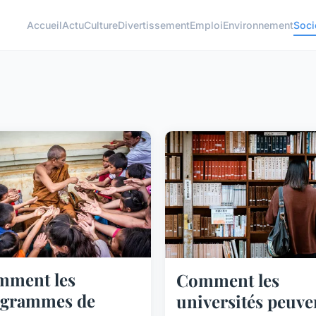
Accueil
Actu
Culture
Divertissement
Emploi
Environnement
Soci
mment les
Comment les
ogrammes de
universités peuve