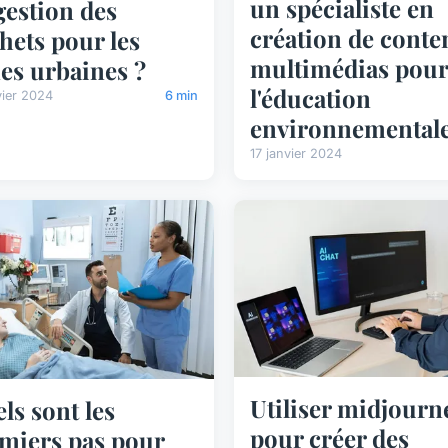
un spécialiste en
gestion des
création de conte
hets pour les
multimédias pour
es urbaines ?
l'éducation
vier 2024
6 min
environnementale
17 janvier 2024
Utiliser midjourn
ls sont les
pour créer des
miers pas pour