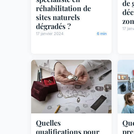
de 
réhabilitation de
déc
sites naturels
zon
dégradés ?
17 jan
17 janvier 2024
6 min
Quelles
Que
qualifications pour
pre