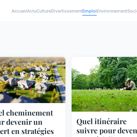
Accueil
Actu
Culture
Divertissement
Emploi
Environnement
Soci
el cheminement
Quel itinéraire
r devenir un
suivre pour deven
ert en stratégies