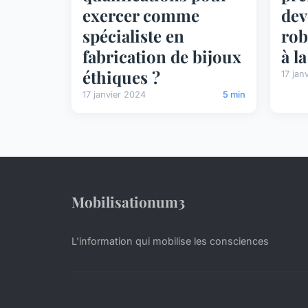
exercer comme
dev
spécialiste en
rob
fabrication de bijoux
à l
éthiques ?
17 jan
17 janvier 2024
5 min
Mobilisationum3
L'information qui mobilise les consciences