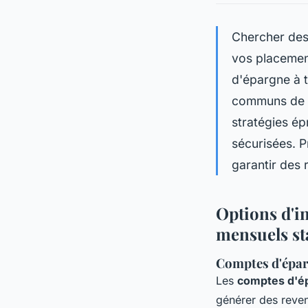
Chercher des
vos placemen
d'épargne à t
communs de p
stratégies ép
sécurisées. P
garantir des 
Options d'i
mensuels st
Comptes d'éparg
Les
comptes d'ép
générer des reven