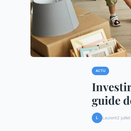
ACTU
Investi
guide d
L
Laurent
2 juill