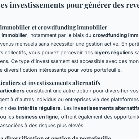
 ses investissements pour générer des re
 immobilier et crowdfunding immobilier
 immobilier
, notamment par le biais du
crowdfunding immo
venus mensuels sans nécessiter une gestion active. En part
rs collectifs, vous pouvez percevoir des
loyers réguliers
sa
iens. Ce type d'investissement est accessible avec des mon
ne diversification intéressante pour votre portefeuille.
iculiers et investissements alternatifs
articuliers
constituent une autre option pour diversifier vos
gent à d'autres individus ou entreprises via des plateformes
nir des
intérêts réguliers
. Les
investissements alternatif
ou les
business en ligne
, offrent également des opportuni
associées à des risques plus élevés.
 diversification et gestion de portefeuille