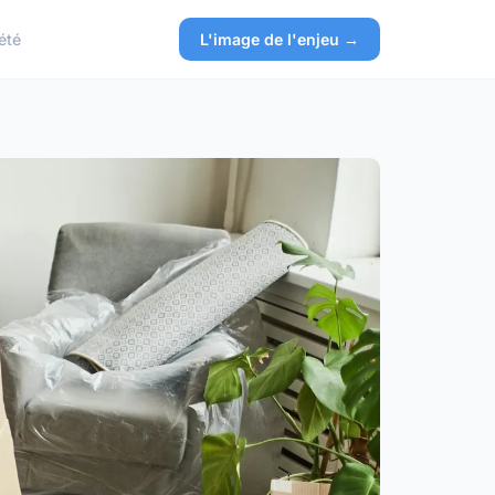
été
L'image de l'enjeu →