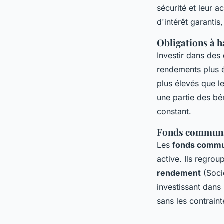
sécurité et leur a
d'intérêt garanti
Obligations à h
Investir dans des
rendements plus él
plus élevés que l
une partie des bén
constant.
Fonds communs 
Les
fonds commu
active. Ils regrou
rendement
(Socié
investissant dans
sans les contraint