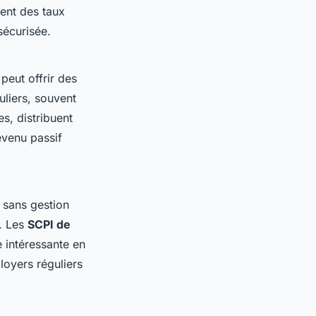
tent des taux
sécurisée.
peut offrir des
uliers, souvent
s, distribuent
evenu passif
e sans gestion
e. Les
SCPI de
e intéressante en
loyers réguliers