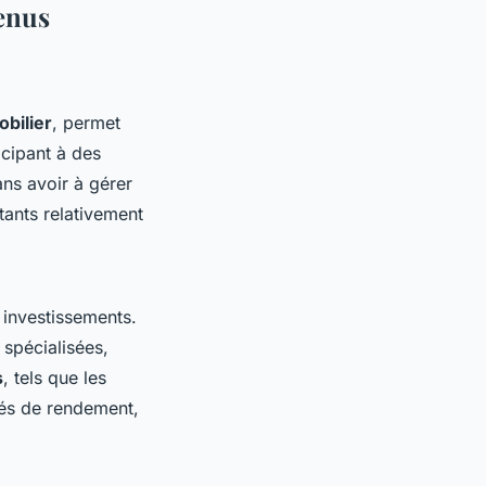
venus
bilier
, permet
icipant à des
ns avoir à gérer
tants relativement
 investissements.
 spécialisées,
s
, tels que les
tés de rendement,