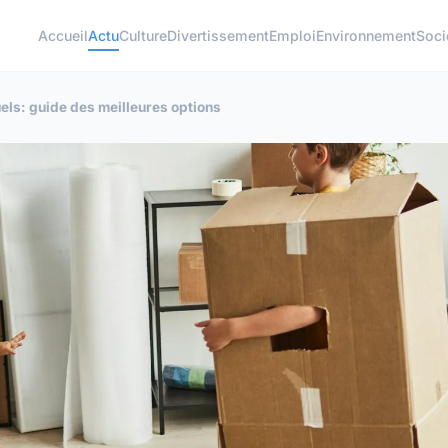
Accueil
Actu
Culture
Divertissement
Emploi
Environnement
Soci
ls: guide des meilleures options