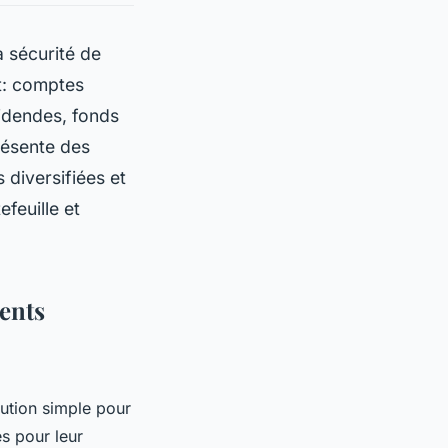
 sécurité de
t: comptes
videndes, fonds
résente des
 diversifiées et
feuille et
ents
lution simple pour
s pour leur