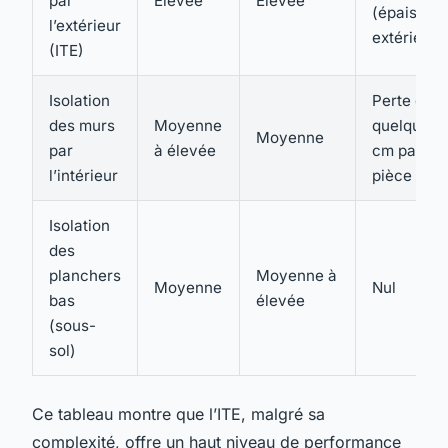
par
Élevée
Élevée
(épaisseu
l’extérieur
extérieure
(ITE)
Isolation
Perte de
des murs
Moyenne
quelques
Moyenne
par
à élevée
cm par
l’intérieur
pièce
Isolation
des
planchers
Moyenne à
Moyenne
Nul
bas
élevée
(sous-
sol)
Ce tableau montre que l’ITE, malgré sa
complexité, offre un haut niveau de performance