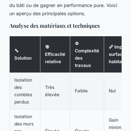
du bâti ou de gagner en performance pure. Voici
un aperçu des principales options.
Analyse des matériaux et techniques
⚙️
🎯
📏 Impact
🔧
Complexité
Efficacité
surface
Solution
des
relative
habitable
travaux
Isolation
des
Très
Faible
Nul
combles
élevée
perdus
Isolation
Gain
des murs
minimal